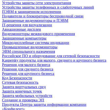
Устройства защиты сети электропитания
Устройства защиты телефонных и слаботочных линий
ПЭВМ в защищенном исполнении
Подавители и блокираторы беспроводной связи
Защищенные видеомониторы и ПЭВМ
IT-решения для визуализации
Авиационные дисплеи
Видеомониторы межвидового применения
Защищенные компьютеры
Микродисплейные системы индикации
Промышленные видеомониторы
ЭВМ специального назначения
Российское ПО и оборудование для сетевой безопасности
Kaspersky продукты для малого, среднего и крупного бизнеса
Решения для малого бизнеса
Решения для среднего бизнеса
Решения для крупного бизнеса
Код Безопасности
Сетевая безопасность
Защита виртуальных сред
Защита конечных точек
Защита мобильных устройств
Создание и проверка ЭП
Продукты Центра защиты информации компании
«Конфидент»