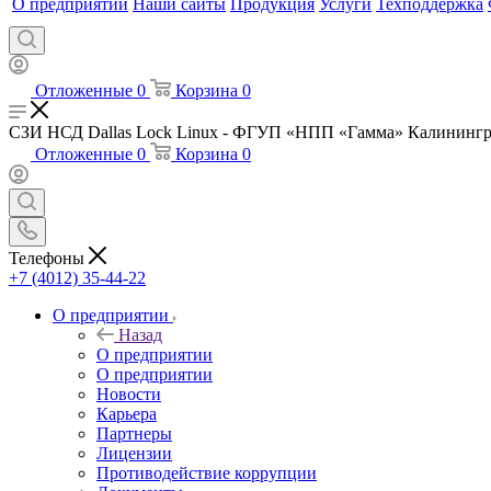
О предприятии
Наши сайты
Продукция
Услуги
Техподдержка
Отложенные
0
Корзина
0
СЗИ НСД Dallas Lock Linux - ФГУП «НПП «Гамма» Калинингр
Отложенные
0
Корзина
0
Телефоны
+7 (4012) 35-44-22
О предприятии
Назад
О предприятии
О предприятии
Новости
Карьера
Партнеры
Лицензии
Противодействие коррупции