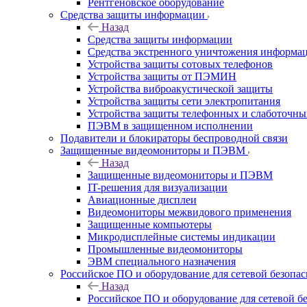
Рентгеновское оборудование
Средства защиты информации
Назад
Средства защиты информации
Средства экстренного уничтожения информа
Устройства защиты сотовых телефонов
Устройства защиты от ПЭМИН
Устройства виброакустической защиты
Устройства защиты сети электропитания
Устройства защиты телефонных и слаботочн
ПЭВМ в защищенном исполнении
Подавители и блокираторы беспроводной связи
Защищенные видеомониторы и ПЭВМ
Назад
Защищенные видеомониторы и ПЭВМ
IT-решения для визуализации
Авиационные дисплеи
Видеомониторы межвидового применения
Защищенные компьютеры
Микродисплейные системы индикации
Промышленные видеомониторы
ЭВМ специального назначения
Российское ПО и оборудование для сетевой безопа
Назад
Российское ПО и оборудование для сетевой б