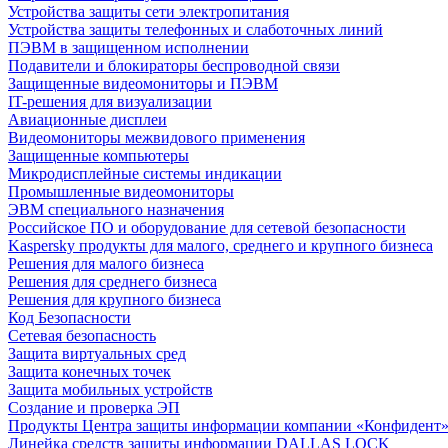
Устройства защиты сети электропитания
Устройства защиты телефонных и слаботочных линий
ПЭВМ в защищенном исполнении
Подавители и блокираторы беспроводной связи
Защищенные видеомониторы и ПЭВМ
IT-решения для визуализации
Авиационные дисплеи
Видеомониторы межвидового применения
Защищенные компьютеры
Микродисплейные системы индикации
Промышленные видеомониторы
ЭВМ специального назначения
Российское ПО и оборудование для сетевой безопасности
Kaspersky продукты для малого, среднего и крупного бизнеса
Решения для малого бизнеса
Решения для среднего бизнеса
Решения для крупного бизнеса
Код Безопасности
Сетевая безопасность
Защита виртуальных сред
Защита конечных точек
Защита мобильных устройств
Создание и проверка ЭП
Продукты Центра защиты информации компании «Конфидент
Линейка средств защиты информации DALLAS LOCK