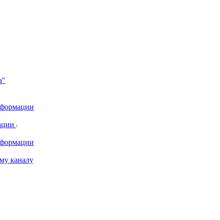
а"
информации
ации
информации
му каналу