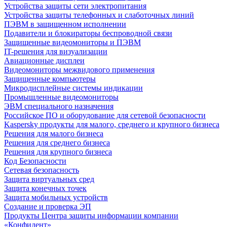
Устройства защиты сети электропитания
Устройства защиты телефонных и слаботочных линий
ПЭВМ в защищенном исполнении
Подавители и блокираторы беспроводной связи
Защищенные видеомониторы и ПЭВМ
IT-решения для визуализации
Авиационные дисплеи
Видеомониторы межвидового применения
Защищенные компьютеры
Микродисплейные системы индикации
Промышленные видеомониторы
ЭВМ специального назначения
Российское ПО и оборудование для сетевой безопасности
Kaspersky продукты для малого, среднего и крупного бизнеса
Решения для малого бизнеса
Решения для среднего бизнеса
Решения для крупного бизнеса
Код Безопасности
Сетевая безопасность
Защита виртуальных сред
Защита конечных точек
Защита мобильных устройств
Создание и проверка ЭП
Продукты Центра защиты информации компании
«Конфидент»