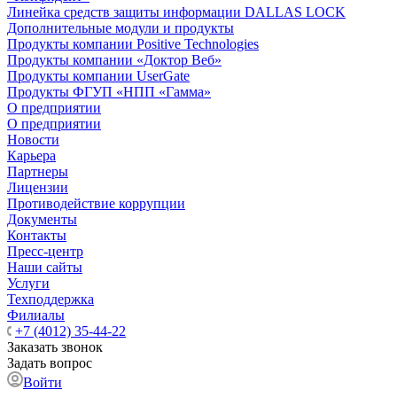
Линейка средств защиты информации DALLAS LOCK
Дополнительные модули и продукты
Продукты компании Positive Technologies
Продукты компании «Доктор Веб»
Продукты компании UserGate
Продукты ФГУП «НПП «Гамма»
О предприятии
О предприятии
Новости
Карьера
Партнеры
Лицензии
Противодействие коррупции
Документы
Контакты
Пресс-центр
Наши сайты
Услуги
Техподдержка
Филиалы
+7 (4012) 35-44-22
Заказать звонок
Задать вопрос
Войти