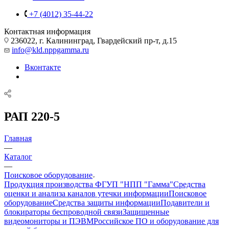
+7 (4012) 35-44-22
Контактная информация
236022, г. Калининград, Гвардейский пр-т, д.15
info@kld.nppgamma.ru
Вконтакте
РАП 220-5
Главная
—
Каталог
—
Поисковое оборудование
Продукция производства ФГУП "НПП "Гамма"
Средства
оценки и анализа каналов утечки информации
Поисковое
оборудование
Средства защиты информации
Подавители и
блокираторы беспроводной связи
Защищенные
видеомониторы и ПЭВМ
Российское ПО и оборудование для