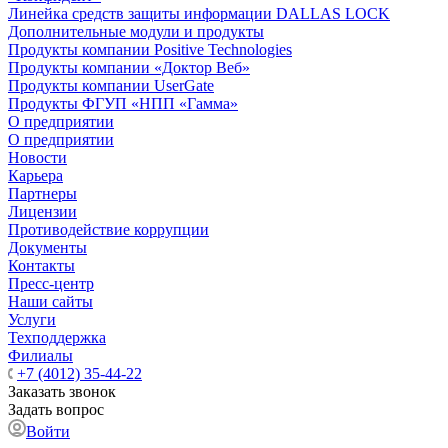
Линейка средств защиты информации DALLAS LOCK
Дополнительные модули и продукты
Продукты компании Positive Technologies
Продукты компании «Доктор Веб»
Продукты компании UserGate
Продукты ФГУП «НПП «Гамма»
О предприятии
О предприятии
Новости
Карьера
Партнеры
Лицензии
Противодействие коррупции
Документы
Контакты
Пресс-центр
Наши сайты
Услуги
Техподдержка
Филиалы
+7 (4012) 35-44-22
Заказать звонок
Задать вопрос
Войти