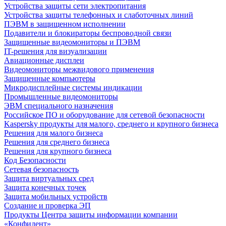
Устройства защиты сети электропитания
Устройства защиты телефонных и слаботочных линий
ПЭВМ в защищенном исполнении
Подавители и блокираторы беспроводной связи
Защищенные видеомониторы и ПЭВМ
IT-решения для визуализации
Авиационные дисплеи
Видеомониторы межвидового применения
Защищенные компьютеры
Микродисплейные системы индикации
Промышленные видеомониторы
ЭВМ специального назначения
Российское ПО и оборудование для сетевой безопасности
Kaspersky продукты для малого, среднего и крупного бизнеса
Решения для малого бизнеса
Решения для среднего бизнеса
Решения для крупного бизнеса
Код Безопасности
Сетевая безопасность
Защита виртуальных сред
Защита конечных точек
Защита мобильных устройств
Создание и проверка ЭП
Продукты Центра защиты информации компании
«Конфидент»