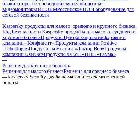
блокираторы беспроводной связи
Защищенные
видеомониторы и ПЭВМ
Российское ПО и оборудование для
сетевой безопасности
—
Kaspersky продукты для малого, среднего и крупного бизнеса
Код Безопасности
Kaspersky продукты для малого, среднего и
крупного бизнеса
Продукты Центра защиты информации
компании «Конфидент»
Продукты компании Positive
Technologies
Продукты компании «Доктор Веб»
Продукты
компании UserGate
Продукты ФГУП «НПП «Гамма»
—
Решения для крупного бизнеса
Решения для малого бизнеса
Решения для среднего бизнеса
—
Kaspersky Security для банкоматов и точек мгновенной
оплаты