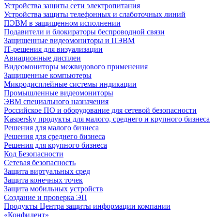
Устройства защиты сети электропитания
Устройства защиты телефонных и слаботочных линий
ПЭВМ в защищенном исполнении
Подавители и блокираторы беспроводной связи
Защищенные видеомониторы и ПЭВМ
IT-решения для визуализации
Авиационные дисплеи
Видеомониторы межвидового применения
Защищенные компьютеры
Микродисплейные системы индикации
Промышленные видеомониторы
ЭВМ специального назначения
Российское ПО и оборудование для сетевой безопасности
Kaspersky продукты для малого, среднего и крупного бизнеса
Решения для малого бизнеса
Решения для среднего бизнеса
Решения для крупного бизнеса
Код Безопасности
Сетевая безопасность
Защита виртуальных сред
Защита конечных точек
Защита мобильных устройств
Создание и проверка ЭП
Продукты Центра защиты информации компании
«Конфидент»