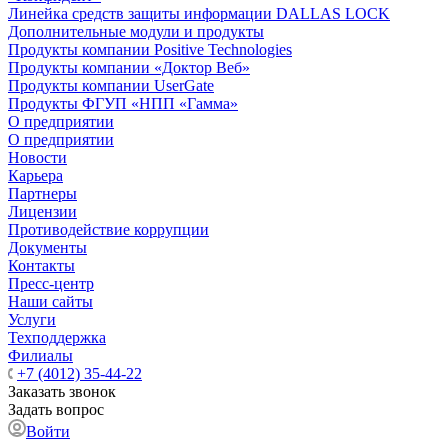
Линейка средств защиты информации DALLAS LOCK
Дополнительные модули и продукты
Продукты компании Positive Technologies
Продукты компании «Доктор Веб»
Продукты компании UserGate
Продукты ФГУП «НПП «Гамма»
О предприятии
О предприятии
Новости
Карьера
Партнеры
Лицензии
Противодействие коррупции
Документы
Контакты
Пресс-центр
Наши сайты
Услуги
Техподдержка
Филиалы
+7 (4012) 35-44-22
Заказать звонок
Задать вопрос
Войти