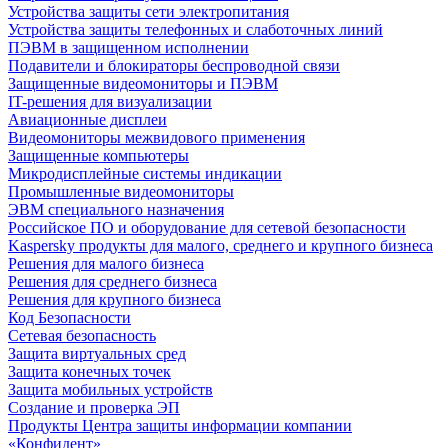
Устройства защиты сети электропитания
Устройства защиты телефонных и слаботочных линий
ПЭВМ в защищенном исполнении
Подавители и блокираторы беспроводной связи
Защищенные видеомониторы и ПЭВМ
IT-решения для визуализации
Авиационные дисплеи
Видеомониторы межвидового применения
Защищенные компьютеры
Микродисплейные системы индикации
Промышленные видеомониторы
ЭВМ специального назначения
Российское ПО и оборудование для сетевой безопасности
Kaspersky продукты для малого, среднего и крупного бизнеса
Решения для малого бизнеса
Решения для среднего бизнеса
Решения для крупного бизнеса
Код Безопасности
Сетевая безопасность
Защита виртуальных сред
Защита конечных точек
Защита мобильных устройств
Создание и проверка ЭП
Продукты Центра защиты информации компании
«Конфидент»