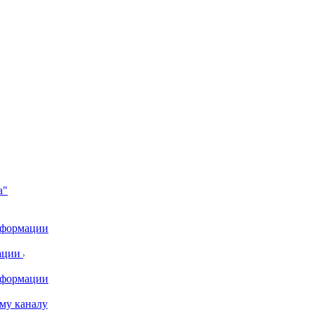
а"
информации
ации
информации
му каналу