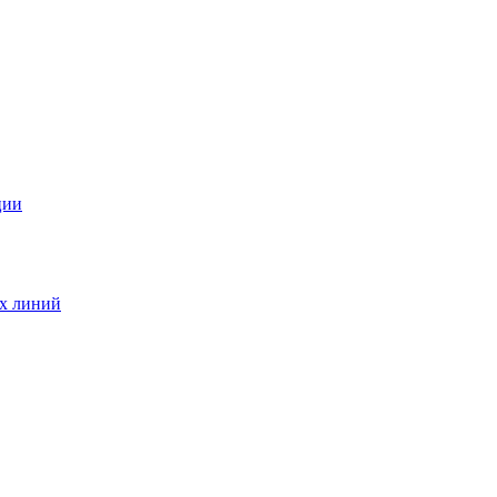
ции
ых линий