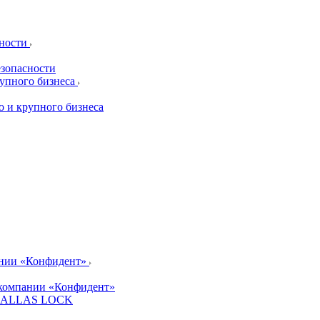
сности
езопасности
рупного бизнеса
о и крупного бизнеса
ании «Конфидент»
компании «Конфидент»
и DALLAS LOCK