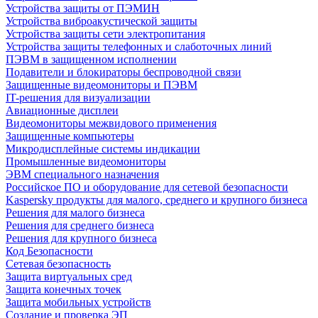
Устройства защиты от ПЭМИН
Устройства виброакустической защиты
Устройства защиты сети электропитания
Устройства защиты телефонных и слаботочных линий
ПЭВМ в защищенном исполнении
Подавители и блокираторы беспроводной связи
Защищенные видеомониторы и ПЭВМ
IT-решения для визуализации
Авиационные дисплеи
Видеомониторы межвидового применения
Защищенные компьютеры
Микродисплейные системы индикации
Промышленные видеомониторы
ЭВМ специального назначения
Российское ПО и оборудование для сетевой безопасности
Kaspersky продукты для малого, среднего и крупного бизнеса
Решения для малого бизнеса
Решения для среднего бизнеса
Решения для крупного бизнеса
Код Безопасности
Сетевая безопасность
Защита виртуальных сред
Защита конечных точек
Защита мобильных устройств
Создание и проверка ЭП