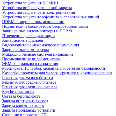
Устройства защиты от ПЭМИН
Устройства виброакустической защиты
Устройства защиты сети электропитания
Устройства защиты телефонных и слаботочных линий
ПЭВМ в защищенном исполнении
Подавители и блокираторы беспроводной связи
Защищенные видеомониторы и ПЭВМ
IT-решения для визуализации
Авиационные дисплеи
Видеомониторы межвидового применения
Защищенные компьютеры
Микродисплейные системы индикации
Промышленные видеомониторы
ЭВМ специального назначения
Российское ПО и оборудование для сетевой безопасности
Kaspersky продукты для малого, среднего и крупного бизнеса
Решения для малого бизнеса
Решения для среднего бизнеса
Решения для крупного бизнеса
Код Безопасности
Сетевая безопасность
Защита виртуальных сред
Защита конечных точек
Защита мобильных устройств
Создание и проверка ЭП