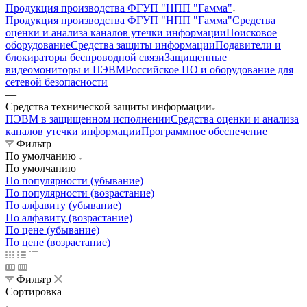
Продукция производства ФГУП "НПП "Гамма"
Продукция производства ФГУП "НПП "Гамма"
Средства
оценки и анализа каналов утечки информации
Поисковое
оборудование
Средства защиты информации
Подавители и
блокираторы беспроводной связи
Защищенные
видеомониторы и ПЭВМ
Российское ПО и оборудование для
сетевой безопасности
—
Средства технической защиты информации
ПЭВМ в защищенном исполнении
Средства оценки и анализа
каналов утечки информации
Программное обеспечение
Фильтр
По умолчанию
По умолчанию
По популярности (убывание)
По популярности (возрастание)
По алфавиту (убывание)
По алфавиту (возрастание)
По цене (убывание)
По цене (возрастание)
Фильтр
Сортировка