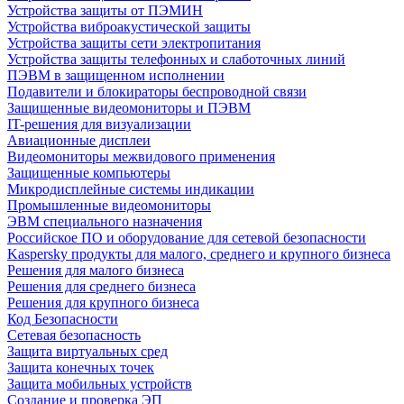
Устройства защиты от ПЭМИН
Устройства виброакустической защиты
Устройства защиты сети электропитания
Устройства защиты телефонных и слаботочных линий
ПЭВМ в защищенном исполнении
Подавители и блокираторы беспроводной связи
Защищенные видеомониторы и ПЭВМ
IT-решения для визуализации
Авиационные дисплеи
Видеомониторы межвидового применения
Защищенные компьютеры
Микродисплейные системы индикации
Промышленные видеомониторы
ЭВМ специального назначения
Российское ПО и оборудование для сетевой безопасности
Kaspersky продукты для малого, среднего и крупного бизнеса
Решения для малого бизнеса
Решения для среднего бизнеса
Решения для крупного бизнеса
Код Безопасности
Сетевая безопасность
Защита виртуальных сред
Защита конечных точек
Защита мобильных устройств
Создание и проверка ЭП