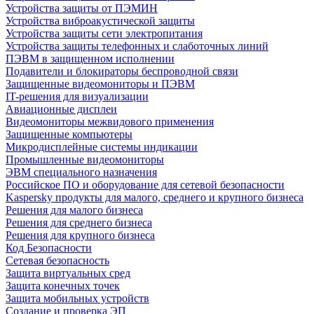
Устройства защиты от ПЭМИН
Устройства виброакустической защиты
Устройства защиты сети электропитания
Устройства защиты телефонных и слаботочных линий
ПЭВМ в защищенном исполнении
Подавители и блокираторы беспроводной связи
Защищенные видеомониторы и ПЭВМ
IT-решения для визуализации
Авиационные дисплеи
Видеомониторы межвидового применения
Защищенные компьютеры
Микродисплейные системы индикации
Промышленные видеомониторы
ЭВМ специального назначения
Российское ПО и оборудование для сетевой безопасности
Kaspersky продукты для малого, среднего и крупного бизнеса
Решения для малого бизнеса
Решения для среднего бизнеса
Решения для крупного бизнеса
Код Безопасности
Сетевая безопасность
Защита виртуальных сред
Защита конечных точек
Защита мобильных устройств
Создание и проверка ЭП