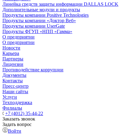
Линейка средств защиты информации DALLAS LOCK
Дополнительные модули и продукты
Продукты компании Positive Technologies
Продукты компании «Доктор Веб»
Продукты компании UserGate
Продукты ФГУП «НПП «Гамма»
О предприятии
О предприятии
Новости
Карьера
Партнеры
Лицензии
Противодействие коррупции
Документы
Контакты
Пресс-центр
Наши сайты
Услуги
Техподдержка
Филиалы
+7 (4012) 35-44-22
Заказать звонок
Задать вопрос
Войти