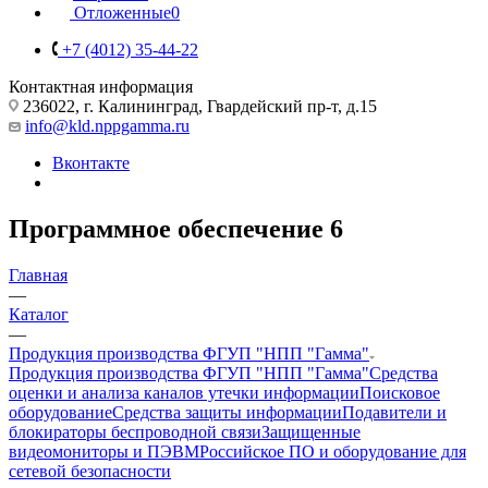
Отложенные
0
+7 (4012) 35-44-22
Контактная информация
236022, г. Калининград, Гвардейский пр-т, д.15
info@kld.nppgamma.ru
Вконтакте
Программное обеспечение
6
Главная
—
Каталог
—
Продукция производства ФГУП "НПП "Гамма"
Продукция производства ФГУП "НПП "Гамма"
Средства
оценки и анализа каналов утечки информации
Поисковое
оборудование
Средства защиты информации
Подавители и
блокираторы беспроводной связи
Защищенные
видеомониторы и ПЭВМ
Российское ПО и оборудование для
сетевой безопасности