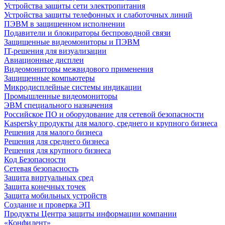
Устройства защиты сети электропитания
Устройства защиты телефонных и слаботочных линий
ПЭВМ в защищенном исполнении
Подавители и блокираторы беспроводной связи
Защищенные видеомониторы и ПЭВМ
IT-решения для визуализации
Авиационные дисплеи
Видеомониторы межвидового применения
Защищенные компьютеры
Микродисплейные системы индикации
Промышленные видеомониторы
ЭВМ специального назначения
Российское ПО и оборудование для сетевой безопасности
Kaspersky продукты для малого, среднего и крупного бизнеса
Решения для малого бизнеса
Решения для среднего бизнеса
Решения для крупного бизнеса
Код Безопасности
Сетевая безопасность
Защита виртуальных сред
Защита конечных точек
Защита мобильных устройств
Создание и проверка ЭП
Продукты Центра защиты информации компании
«Конфидент»