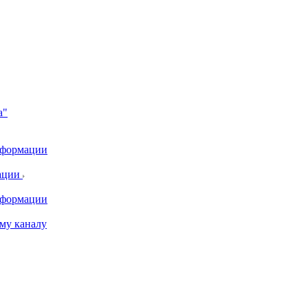
а"
информации
ации
информации
му каналу