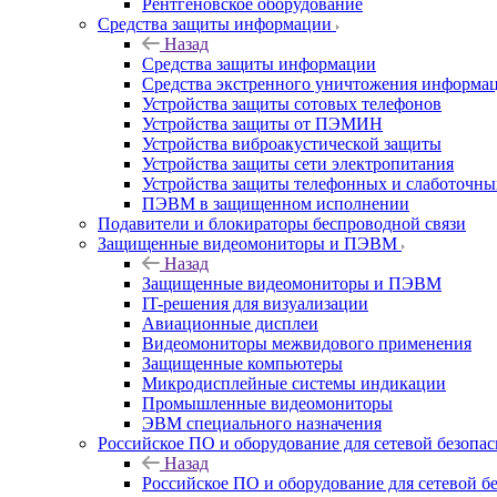
Рентгеновское оборудование
Средства защиты информации
Назад
Средства защиты информации
Средства экстренного уничтожения информа
Устройства защиты сотовых телефонов
Устройства защиты от ПЭМИН
Устройства виброакустической защиты
Устройства защиты сети электропитания
Устройства защиты телефонных и слаботочн
ПЭВМ в защищенном исполнении
Подавители и блокираторы беспроводной связи
Защищенные видеомониторы и ПЭВМ
Назад
Защищенные видеомониторы и ПЭВМ
IT-решения для визуализации
Авиационные дисплеи
Видеомониторы межвидового применения
Защищенные компьютеры
Микродисплейные системы индикации
Промышленные видеомониторы
ЭВМ специального назначения
Российское ПО и оборудование для сетевой безопа
Назад
Российское ПО и оборудование для сетевой б