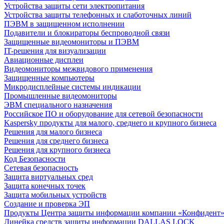
Устройства защиты сети электропитания
Устройства защиты телефонных и слаботочных линий
ПЭВМ в защищенном исполнении
Подавители и блокираторы беспроводной связи
Защищенные видеомониторы и ПЭВМ
IT-решения для визуализации
Авиационные дисплеи
Видеомониторы межвидового применения
Защищенные компьютеры
Микродисплейные системы индикации
Промышленные видеомониторы
ЭВМ специального назначения
Российское ПО и оборудование для сетевой безопасности
Kaspersky продукты для малого, среднего и крупного бизнеса
Решения для малого бизнеса
Решения для среднего бизнеса
Решения для крупного бизнеса
Код Безопасности
Сетевая безопасность
Защита виртуальных сред
Защита конечных точек
Защита мобильных устройств
Создание и проверка ЭП
Продукты Центра защиты информации компании «Конфидент
Линейка средств защиты информации DALLAS LOCK