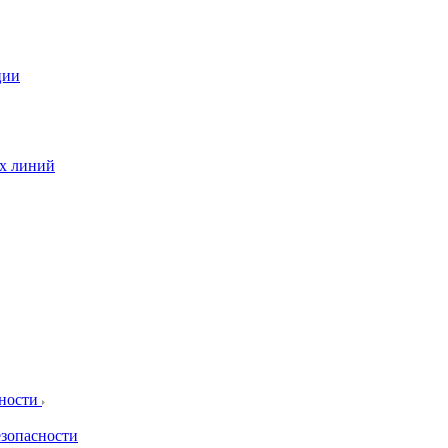
ции
ых линий
сности
езопасности